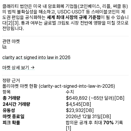
클래리티 법안은 미국 내 암호화폐 기업들(코인베이스, 리플, 써클 등)
의 법적 불확실성을 해소하고, USDC·USDT 등 스테이블코인의 제
도권 편입을 공식화하는
세계 최대 시장의 규제 기준점
이 될 수 있습니
다[2][3]. 통과 여부는 글로벌 크립토 시장 전반에 영향을 미칠 것으로
전망됩니다.
관련 마켓
clarity act signed into law in 2026
마켓 상세 보기 →
정량 근거
폴리마켓 마켓 현황 (clarity-act-signed-into-law-in-2026)
항목
수치
총 거래량
$649,892 (~65만 달러)[DB]
24시간 거래량
$4,545[DB]
유동성
$23,932[DB]
마켓 종료일
2026년 12월 31일[DB]
피크 확률
합의문 공개 후 최대
70%
기록
[1]