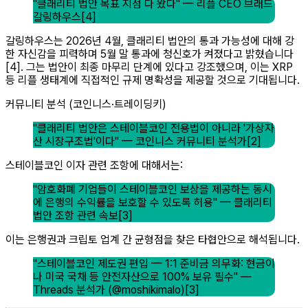
"클래리티 법안 목표 지점 다 왔다"
— 리플 CEO 브래드
갈링하우스[4]
갈링하우스는 2026년 4월, 클래리티 법안의 통과 가능성에 대해 강
한 자신감을 피력하며 5월 말 통과에 청신호가 켜졌다고 밝혔습니다
[4]. 그는 법안이 최종 마무리 단계에 있다고 강조했으며, 이는 XRP
등 리플 생태계에 직접적인 규제 명확성을 제공할 것으로 기대됩니다.
커뮤니티 분석 (코인니스·트레이딩키)
"클래리티 법안은 스테이블코인 전용법이 아니라 '가상자
산 시장구조법'이다"
— 코인니스 커뮤니티 분석가[2]
스테이블코인 이자 관련 조항에 대해서는:
"암호화폐 기업들이 스테이블코인 보상을 제공하는 동시
에 은행의 수익률을 보호할 수 있도록 허용"
— 클래리티
법안 조항 관련 속보[3]
이는 은행권과 크립토 업계 간 균형점을 찾은 타협안으로 해석됩니다.
"스테이블코인 제도권 편입 — 1:1 준비금 의무화: 현금이
나 미국 국채 등 안전자산으로 100% 보유 필수"
—
Threads 분석가 (@moshikimalo)[3]