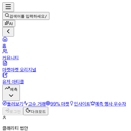
검색어를 입력하세요
/
AI
홈
커뮤니티
마켓마켓 오리지널
유저 아티클
예측
둘러보기
고수 거래
99% 마켓
인사이트
예측 행사 우수자
로그인
다크모드
클래리티 법안