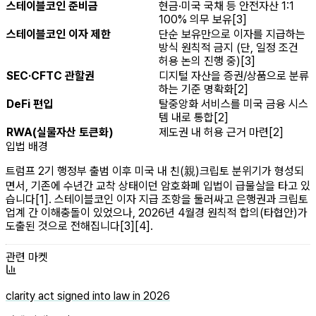
스테이블코인 준비금
현금·미국 국채 등 안전자산 1:1
100% 의무 보유[3]
스테이블코인 이자 제한
단순 보유만으로 이자를 지급하는
방식 원칙적 금지 (단, 일정 조건
허용 논의 진행 중)[3]
SEC·CFTC 관할권
디지털 자산을 증권/상품으로 분류
하는 기준 명확화[2]
DeFi 편입
탈중앙화 서비스를 미국 금융 시스
템 내로 통합[2]
RWA(실물자산 토큰화)
제도권 내 허용 근거 마련[2]
입법 배경
트럼프 2기 행정부 출범 이후 미국 내 친(親)크립토 분위기가 형성되
면서, 기존에 수년간 교착 상태이던 암호화폐 입법이 급물살을 타고 있
습니다[1]. 스테이블코인 이자 지급 조항을 둘러싸고 은행권과 크립토
업계 간 이해충돌이 있었으나, 2026년 4월경 원칙적 합의(타협안)가
도출된 것으로 전해집니다[3][4].
관련 마켓
clarity act signed into law in 2026