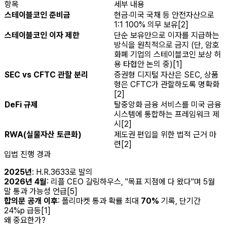
항목
세부 내용
스테이블코인 준비금
현금·미국 국채 등 안전자산으로
1:1 100% 의무 보유[2]
스테이블코인 이자 제한
단순 보유만으로 이자를 지급하는
방식을 원칙적으로 금지 (단, 암호
화폐 기업의 스테이블코인 보상 허
용 타협안 논의 중)[1]
SEC vs CFTC 관할 분리
증권형 디지털 자산은 SEC, 상품
형은 CFTC가 관할하도록 명확화
[2]
DeFi 규제
탈중앙화 금융 서비스를 미국 금융
시스템에 통합하는 프레임워크 제
시[2]
RWA(실물자산 토큰화)
제도권 편입을 위한 법적 근거 마
련[2]
입법 진행 경과
2025년
: H.R.3633로 발의
2026년 4월
: 리플 CEO 갈링하우스, "목표 지점에 다 왔다"며 5월
말 통과 가능성 언급[5]
합의문 공개 이후
: 폴리마켓 통과 확률 최대
70%
기록, 단기간
24%p 급등[1]
왜 중요한가?