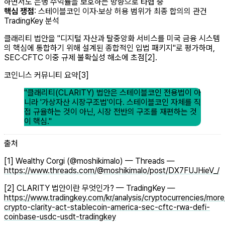
하면서도 은행 수익률을 보호하는 방향으로 타협 중
핵심 쟁점
: 스테이블코인 이자·보상 허용 범위가 최종 합의의 관건
TradingKey 분석
클래리티 법안을 "디지털 자산과 탈중앙화 서비스를 미국 금융 시스템
의 핵심에 통합하기 위해 설계된 종합적인 입법 패키지"로 평가하며,
SEC·CFTC 이중 규제 불확실성 해소에 초점[2].
코인니스 커뮤니티 요약[3]
"클래리티(CLARITY) 법안은 스테이블코인 전용법이 아
니라 '가상자산 시장구조법'이다. 스테이블코인 자체를 직
접 규율하는 것이 아닌, 시장 전반의 구조를 재편하는 것
이 핵심."
출처
[1] Wealthy Corgi (@moshikimalo) — Threads —
https://www.threads.com/@moshikimalo/post/DX7FUJHieV_/
[2] CLARITY 법안이란 무엇인가? — TradingKey —
https://www.tradingkey.com/kr/analysis/cryptocurrencies/mo
crypto-clarity-act-stablecoin-america-sec-cftc-rwa-defi-
coinbase-usdc-usdt-tradingkey