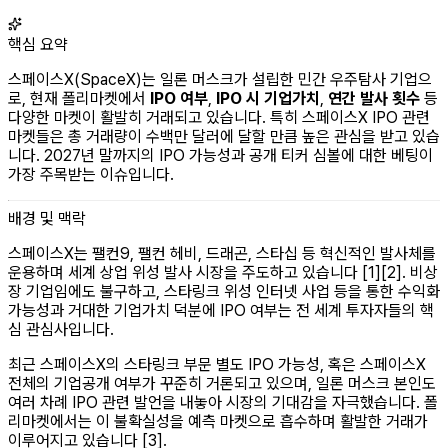
핵심 요약
스페이스X(SpaceX)는 일론 머스크가 설립한 민간 우주탐사 기업으
로, 현재 폴리마켓에서
IPO 여부
,
IPO 시 기업가치
,
연간 발사 횟수
등
다양한 마켓이 활발히 거래되고 있습니다. 특히 스페이스X IPO 관련
마켓들은 총 거래량이 수백만 달러에 달할 만큼 높은 관심을 받고 있습
니다. 2027년 말까지의 IPO 가능성과 공개 티커 심볼에 대한 베팅이
가장 주목받는 이슈입니다.
배경 및 맥락
스페이스X는 팰컨9, 팰컨 헤비, 드래곤, 스타십 등 혁신적인 발사체를
운용하며 세계 상업 위성 발사 시장을 주도하고 있습니다 [1][2]. 비상
장 기업임에도 불구하고, 스타링크 위성 인터넷 사업 등을 통한 수익화
가능성과 거대한 기업가치 덕분에 IPO 여부는 전 세계 투자자들의 핵
심 관심사입니다.
최근 스페이스X의 스타링크 부문 별도 IPO 가능성, 혹은 스페이스X
전체의 기업공개 여부가 꾸준히 거론되고 있으며, 일론 머스크 본인도
여러 차례 IPO 관련 발언을 내놓아 시장의 기대감을 자극했습니다. 폴
리마켓에서는 이 불확실성을 예측 마켓으로 흡수하며 활발한 거래가
이루어지고 있습니다 [3].