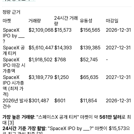
정량 근거
24시간 거래
마켓
거래량
유동성
마감일
량
SpaceX
$2,109,068
$15,573
$156,565
2026-12-31
IPO by ___
?
SpaceX 공
$5,610,447
$14,393
$139,385
2027-12-31
개 티커
SpaceX
$1,918,502
$768
$52,745
-
IPO 마감 시
가총액
SpaceX
$3,189,779
$1,250
$65,635
2027-12-31
IPO 시가총
액 (최저 가
격)
2026년 발사
$301,487
$601
$11,854
2026-12-31
건수
가장 높은 거래량
: "스페이스X 공개 티커" 마켓이 약
561만 달러
로 최
대 [3]
24시간 기준 가장 활발
: "SpaceX IPO by ___?" 마켓이 $15,573으