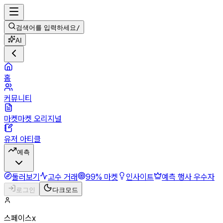
검색어를 입력하세요
/
AI
홈
커뮤니티
마켓마켓 오리지널
유저 아티클
예측
둘러보기
고수 거래
99% 마켓
인사이트
예측 행사 우수자
로그인
다크모드
스페이스x