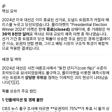
핵심 요약
2024년 미국 대선은 이미 종료된 선거로, 도널드 트럼프가 카말라 해
리스를 누르고 당선되었습니다. 폴리마켓의 "Presidential Election
Winner 2024" 마켓은 현재
종료(closed)
상태이며, 총 거래량은 약
36억 8천만 달러
로 역사상 최대 규모의 예측 마켓 중 하나였습니다.
선거 기간 중 트럼프의 당선 확률이 상승한 주요 원인은 경제·인플레이
션 이슈, 유권자 연합 변화, 그리고 베팅 시장의 구조적 특성이 복합적
으로 작용한 결과입니다.
배경 및 맥락
2024년 대선은 사전 여론조사에서 "동전 던지기(coin flip)" 수준의
초박빙으로 묘사되었음에도 불구하고, 폴리마켓을 비롯한 예측시장에
서는 트럼프가
상당한 우위
를 점하는 이례적인 괴리 현상이 나타났습
니다[1][2].
확률 상승의 주요 원인
1. 인플레이션 및 경제 불만
CBS 뉴스 출구 조사에 따르면 **유권자의 75%**가 투표 시 물가 상