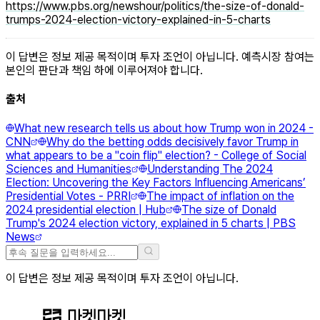
https://www.pbs.org/newshour/politics/the-size-of-donald-
trumps-2024-election-victory-explained-in-5-charts
이 답변은 정보 제공 목적이며 투자 조언이 아닙니다. 예측시장 참여는
본인의 판단과 책임 하에 이루어져야 합니다.
출처
What new research tells us about how Trump won in 2024 -
CNN
Why do the betting odds decisively favor Trump in
what appears to be a "coin flip" election? - College of Social
Sciences and Humanities
Understanding The 2024
Election: Uncovering the Key Factors Influencing Americans’
Presidential Votes - PRRI
The impact of inflation on the
2024 presidential election | Hub
The size of Donald
Trump's 2024 election victory, explained in 5 charts | PBS
News
이 답변은 정보 제공 목적이며 투자 조언이 아닙니다.