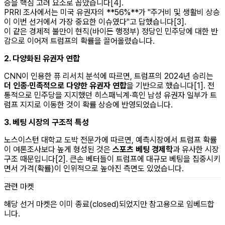
승을 핵심 고려 요소로 꼽았습니다[4].
PRRI 조사에서는 미국 유권자의 **56%**가 "주거비 및 생활비 상승
이 이번 선거에서 가장 중요한 이슈였다"고 답했습니다[3].
이 같은 경제적 불만이 현직(바이든 행정부) 정당인 민주당에 대한 반
감으로 이어져 트럼프의 확률을 끌어올렸습니다.
2. 다양화된 유권자 연합
CNN이 인용한 퓨 리서치 분석에 따르면, 트럼프의 2024년 승리는
더 인종·민족적으로 다양한 유권자 연합
을 기반으로 했습니다[1]. 전
통적으로 민주당을 지지했던 히스패닉계·흑인 남성 유권자 일부가 트
럼프 지지로 이동한 것이 확률 상승에 반영되었습니다.
3. 베팅 시장의 구조적 특성
노스이스턴 대학교 도박 전문가에 따르면, 예측시장에서 트럼프 확률
이 여론조사보다 높게 형성된 것은
스포츠 베팅 경제학
과 유사한 시장
구조 때문입니다[2]. 큰손 베터들이 트럼프에 대규모 베팅을 집중시키
면서 가격(확률)이 인위적으로 높아진 측면도 있었습니다.
관련 마켓
해당 선거 마켓은 이미 종료(closed)되었지만 참고용으로 임베드합
니다.