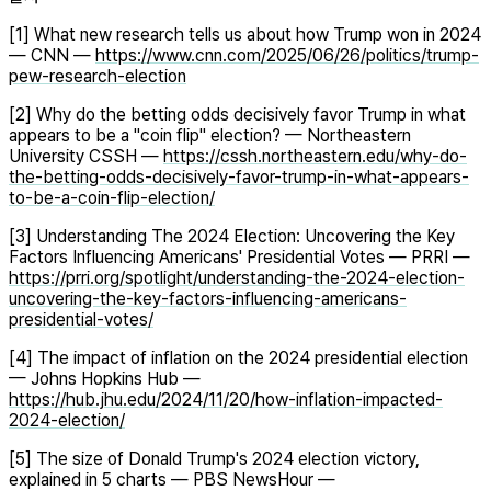
[1] What new research tells us about how Trump won in 2024
— CNN —
https://www.cnn.com/2025/06/26/politics/trump-
pew-research-election
[2] Why do the betting odds decisively favor Trump in what
appears to be a "coin flip" election? — Northeastern
University CSSH —
https://cssh.northeastern.edu/why-do-
the-betting-odds-decisively-favor-trump-in-what-appears-
to-be-a-coin-flip-election/
[3] Understanding The 2024 Election: Uncovering the Key
Factors Influencing Americans' Presidential Votes — PRRI —
https://prri.org/spotlight/understanding-the-2024-election-
uncovering-the-key-factors-influencing-americans-
presidential-votes/
[4] The impact of inflation on the 2024 presidential election
— Johns Hopkins Hub —
https://hub.jhu.edu/2024/11/20/how-inflation-impacted-
2024-election/
[5] The size of Donald Trump's 2024 election victory,
explained in 5 charts — PBS NewsHour —