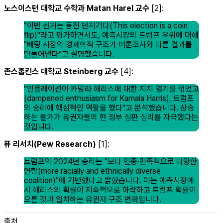
노스이스턴 대학교 수학과 Matan Harel 교수
[2]:
"이번 선거는 동전 던지기다(This election is a coin
flip)"라고 평가하면서도, 예측시장의 트럼프 우위에 대해
"베팅 시장의 경제학적 구조가 여론조사와 다른 결과를
만들어낸다"고 설명했습니다.
존스홉킨스 대학교 Steinberg 교수
[4]:
"인플레이션이 카말라 해리스에 대한 지지 열기를 꺾었고
(dampened enthusiasm for Kamala Harris), 트럼프
의 승리에 핵심적인 역할을 했다"고 분석했습니다. 상승
하는 물가가 유권자들의 현 정부 심판 심리를 자극했다는
것입니다.
퓨 리서치(Pew Research)
[1]:
트럼프의 2024년 승리는 "보다 인종·민족적으로 다양한
연합(more racially and ethnically diverse
coalition)"에 기반했다고 밝혔습니다. 이는 예측시장에
서 해리스의 확률이 지속적으로 하락하고 트럼프 확률이
오른 것과 일치하는 유권자 구조 변화입니다.
출처