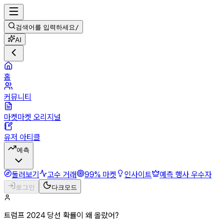
검색어를 입력하세요
/
AI
홈
커뮤니티
마켓마켓 오리지널
유저 아티클
예측
둘러보기
고수 거래
99% 마켓
인사이트
예측 행사 우수자
로그인
다크모드
트럼프 2024 당선 확률이 왜 올랐어?