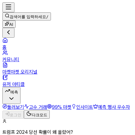
검색어를 입력하세요
/
AI
홈
커뮤니티
마켓마켓 오리지널
유저 아티클
예측
둘러보기
고수 거래
99% 마켓
인사이트
예측 행사 우수자
로그인
다크모드
트럼프 2024 당선 확률이 왜 올랐어?