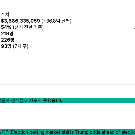
수치
$3,686,335,059
(~36.8억 달러)
54%
(선거 전날 기준)
219명
226명
93명
(7개 주)
터 전문가 분석을 가져오지 못했습니다.
on betting market shifts Trump odds ahead of election