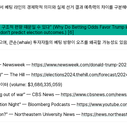
의 공동 분석에서 베팅 라인의 경제학적 의미와 실제 선거 결과 예측력의 차이를 구분
문일 수 있다" (Why Do Betting Odds Favor Trump in a Clo
don't predict election outcomes.) [6]
으며, 큰손(whale) 투자자들의 베팅 방향이 오즈를 왜곡할 가능성도 있
t" — Newsweek —
https://www.newsweek.com/donald-trump-2024-
HQ" — The Hill —
https://elections2024.thehill.com/forecast/202
 데이터 (volume: $3,686,335,059)
aying out of war" — CBS News —
https://www.cbsnews.com/news/t
ection Night" — Bloomberg Podcasts —
https://www.youtube.c
ion?" — Northeastern University News —
https://news.northea