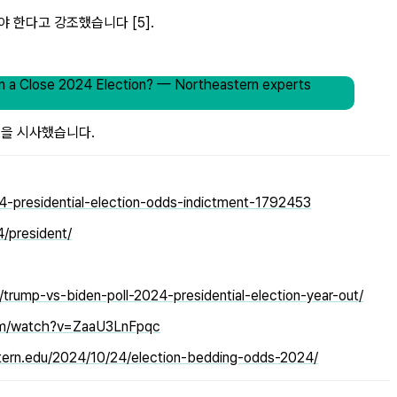
해야 한다고 강조했습니다 [5].
se 2024 Election? — Northeastern experts
음을 시사했습니다.
presidential-election-odds-indictment-1792453
4/president/
rump-vs-biden-poll-2024-presidential-election-year-out/
om/watch?v=ZaaU3LnFpqc
stern.edu/2024/10/24/election-bedding-odds-2024/