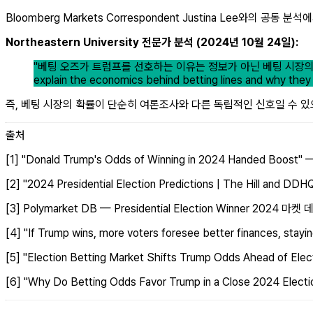
Bloomberg Markets Correspondent Justina Lee와
Northeastern University 전문가 분석 (2024년 10월 24일):
"베팅 오즈가 트럼프를 선호하는 이유는 정보가 아닌 베팅 시장의 구조적 편향 때
explain the economics behind betting lines and why they 
즉, 베팅 시장의 확률이 단순히 여론조사와 다른 독립적인 신호일 수 있
출처
[1] "Donald Trump's Odds of Winning in 2024 Handed Boos
[2] "2024 Presidential Election Predictions | The Hill and DD
[3] Polymarket DB — Presidential Election Winner 2024 마켓
[4] "If Trump wins, more voters foresee better finances, st
[5] "Election Betting Market Shifts Trump Odds Ahead of El
[6] "Why Do Betting Odds Favor Trump in a Close 2024 Elect