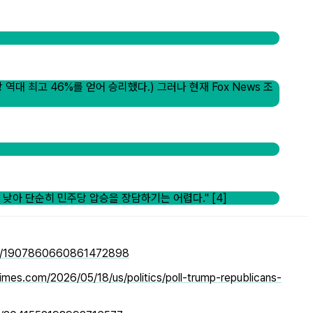
역대 최고 46%를 얻어 승리했다.) 그러나 현재 Fox News 조
낮아 단순히 민주당 압승을 장담하기는 어렵다." [4]
tus/1907860660861472898
imes.com/2026/05/18/us/politics/poll-trump-republicans-