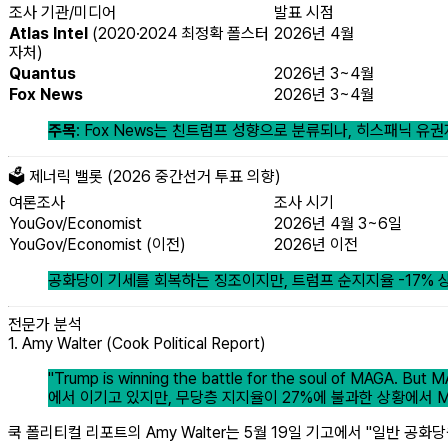
조사 기관/미디어
발표 시점
Atlas Intel
(2020·2024 최정확 폴스터
2026년 4월
자처)
Quantus
2026년 3~4월
Fox News
2026년 3~4월
주목
: Fox News는 친트럼프 성향으로 분류되나, 히스패닉 유
🗳️ 제너릭 밸롯 (2026 중간선거 투표 의향)
여론조사
조사 시기
YouGov/Economist
2026년 4월 3~6일
YouGov/Economist (이전)
2026년 이전
공화당이 기세를 회복하는 징조이지만, 트럼프 순지지율 -17% 상
전문가 분석
1. Amy Walter (Cook Political Report)
"Trump is winning the battle for the soul of MAGA. But MA
에서 이기고 있지만, 무당층 지지율이 27%에 불과한 상황에서 M
쿡 폴리티컬 리포트의 Amy Walter는 5월 19일 기고에서 "일반 공