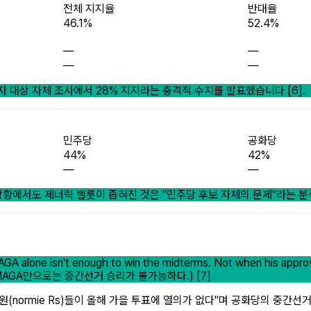
전체 지지율
반대율
46.1%
52.4%
—
—
—
—
권자 대상 자체 조사에서 28% 지지라는 충격적 수치를 발표했습니다 [6].
민주당
공화당
44%
42%
—
—
황에서도 제너릭 밸롯이 좁혀진 것은 "민주당 후보 자체의 문제"라는 분석
GA alone isn't enough to win the midterms. Not when his approval
AGA만으로는 중간선거 승리가 불가능하다.) [7]
화당원(normie Rs)들이 올해 가을 투표에 열의가 없다"며 공화당의 중간