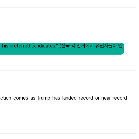
 his preferred candidates."
(전국 각 선거에서 유권자들이 민
tion-comes-as-trump-has-landed-record-or-near-record-