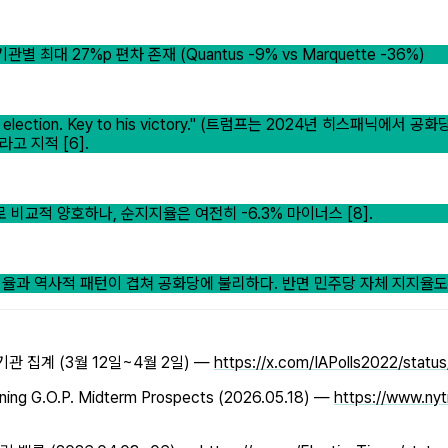
 최대 27%p 편차 존재 (Quantus -9% vs Marquette -36%)
ection. Key to his victory."
(트럼프는 2024년 히스패닉에서 공화당 
고 지적 [6].
.1%로 비교적 양호하나, 순지지율은 여전히 -6.3% 마이너스 [8].
율과 역사적 패턴이 겹쳐 공화당에 불리하다. 반면 민주당 자체 지지율도 
9개 기관 집계 (3월 12일~4월 2일) —
https://x.com/IAPolls2022/sta
ening G.O.P. Midterm Prospects (2026.05.18) —
https://www.nyt