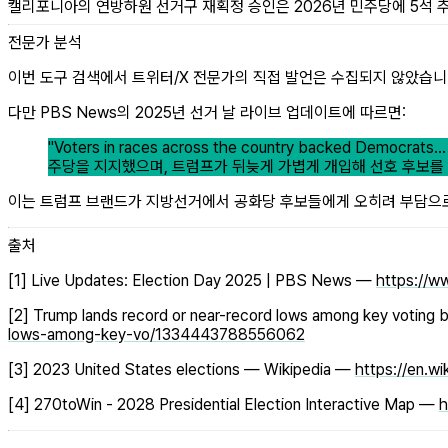
캘리포니아의 연방하원 선거구 재획정 승인은 2026년 민주당에 5석 추가
전문가 분석
이번 도구 검색에서 트위터/X 전문가의 직접 발언은 수집되지 않았습니다
다만 PBS News의 2025년 선거 날 라이브 업데이트에 따르면:
"Voters in races across the country backed Democrats... 
주당을 지지했으며, 트럼프가 뒤늦게 가볍게 개입해 선호 후보를 밀
이는 트럼프 브랜드가 지방선거에서 공화당 후보들에게 오히려 부담으
출처
[1] Live Updates: Election Day 2025 | PBS News —
https://w
[2] Trump lands record or near-record lows among key voting
lows-among-key-vo/1334443788556062
[3] 2023 United States elections — Wikipedia —
https://en.w
[4] 270toWin - 2028 Presidential Election Interactive Map —
h