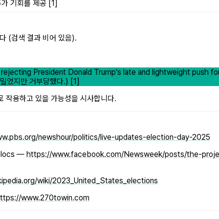
 기회를 제공 [1]
 (검색 결과 비어 있음).
rejecting President Donald Trump's late and lightweight push for
었지만 거부당했다.) [1]
로 작용하고 있을 가능성을 시사합니다.
ww.pbs.org/newshour/politics/live-updates-election-day-2025
 blocs —
https://www.facebook.com/Newsweek/posts/the-projec
ikipedia.org/wiki/2023_United_States_elections
ttps://www.270towin.com