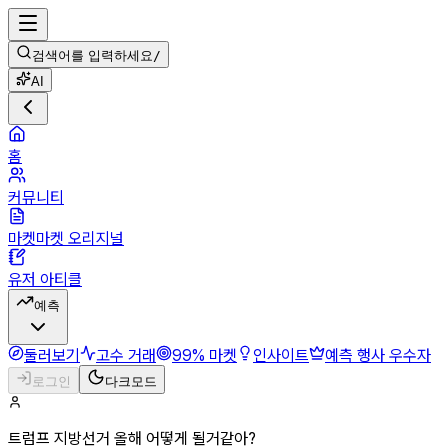
검색어를 입력하세요
/
AI
홈
커뮤니티
마켓마켓 오리지널
유저 아티클
예측
둘러보기
고수 거래
99% 마켓
인사이트
예측 행사 우수자
로그인
다크모드
트럼프 지방선거 올해 어떻게 될거같아?