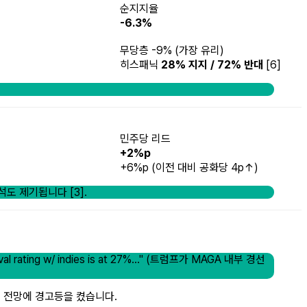
순지지율
-6.3%
무당층 -9% (가장 유리)
히스패닉
28% 지지 / 72% 반대
[6]
민주당 리드
+2%p
+6%p (이전 대비 공화당 4p↑)
도 제기됩니다 [3].
 rating w/ indies is at 27%..."
(트럼프가 MAGA 내부 경선
선거 전망에 경고등을 켰습니다.