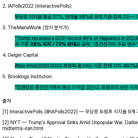
2. IAPolls2022 (InteractivePolls)
무당층 지지율 평균 37%, 반대율 58%로 9개 기관 집계 [1] — 기관별
3. TheMaineWonk (정치 분석가)
"Trump received a GOP record 46% of Hispanics in 2024 el
사 기준
28% 지지 / 72% 반대
로 급락, "중간선거의 주요 변수"라
4. Geiger Capital
Atlas Intel(2020·2024 최정확 폴스터) 기준 전체 지지 46
5. Brookings Institution
"집권당은 중간선거에서 통상 의석을 잃는다. 트럼프의 낮은 지지
출처
[1] InteractivePolls (@IAPolls2022) — 무당층 트럼프 지지율 
[2] NYT — Trump's Approval Sinks Amid Unpopular War, Dark
midterms-iran.html