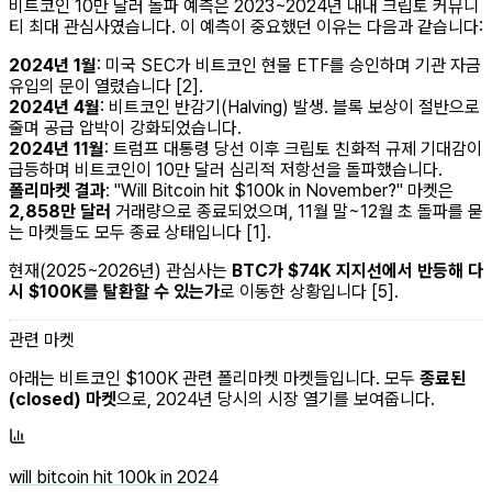
비트코인 10만 달러 돌파 예측은 2023~2024년 내내 크립토 커뮤니
티 최대 관심사였습니다. 이 예측이 중요했던 이유는 다음과 같습니다:
2024년 1월
: 미국 SEC가 비트코인 현물 ETF를 승인하며 기관 자금
유입의 문이 열렸습니다 [2].
2024년 4월
: 비트코인 반감기(Halving) 발생. 블록 보상이 절반으로
줄며 공급 압박이 강화되었습니다.
2024년 11월
: 트럼프 대통령 당선 이후 크립토 친화적 규제 기대감이
급등하며 비트코인이 10만 달러 심리적 저항선을 돌파했습니다.
폴리마켓 결과
: "Will Bitcoin hit $100k in November?" 마켓은
2,858만 달러
거래량으로 종료되었으며, 11월 말~12월 초 돌파를 묻
는 마켓들도 모두 종료 상태입니다 [1].
현재(2025~2026년) 관심사는
BTC가 $74K 지지선에서 반등해 다
시 $100K를 탈환할 수 있는가
로 이동한 상황입니다 [5].
관련 마켓
아래는 비트코인 $100K 관련 폴리마켓 마켓들입니다. 모두
종료된
(closed) 마켓
으로, 2024년 당시의 시장 열기를 보여줍니다.
will bitcoin hit 100k in 2024