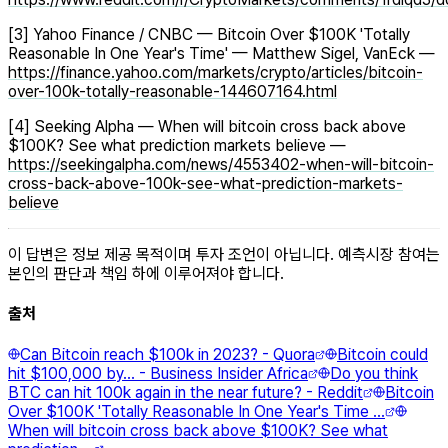
[3] Yahoo Finance / CNBC — Bitcoin Over $100K 'Totally
Reasonable In One Year's Time' — Matthew Sigel, VanEck —
https://finance.yahoo.com/markets/crypto/articles/bitcoin-
over-100k-totally-reasonable-144607164.html
[4] Seeking Alpha — When will bitcoin cross back above
$100K? See what prediction markets believe —
https://seekingalpha.com/news/4553402-when-will-bitcoin-
cross-back-above-100k-see-what-prediction-markets-
believe
이 답변은 정보 제공 목적이며 투자 조언이 아닙니다. 예측시장 참여는
본인의 판단과 책임 하에 이루어져야 합니다.
출처
Can Bitcoin reach $100k in 2023? - Quora
Bitcoin could
hit $100,000 by... - Business Insider Africa
Do you think
BTC can hit 100k again in the near future? - Reddit
Bitcoin
Over $100K 'Totally Reasonable In One Year's Time ...
When will bitcoin cross back above $100K? See what