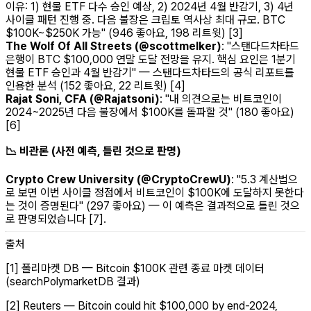
이유: 1) 현물 ETF 다수 승인 예상, 2) 2024년 4월 반감기, 3) 4년
사이클 패턴 진행 중. 다음 불장은 크립토 역사상 최대 규모. BTC
$100K~$250K 가능"
(946 좋아요, 198 리트윗) [3]
The Wolf Of All Streets (@scottmelker)
:
"스탠다드차타드
은행이 BTC $100,000 연말 도달 전망을 유지. 핵심 요인은 1분기
현물 ETF 승인과 4월 반감기"
— 스탠다드차타드의 공식 리포트를
인용한 분석 (152 좋아요, 22 리트윗) [4]
Rajat Soni, CFA (@Rajatsoni)
:
"내 의견으로는 비트코인이
2024~2025년 다음 불장에서 $100K를 돌파할 것"
(180 좋아요)
[6]
📉 비관론 (사전 예측, 틀린 것으로 판명)
Crypto Crew University (@CryptoCrewU)
:
"5.3 계산법으
로 보면 이번 사이클 정점에서 비트코인이 $100K에 도달하지 못한다
는 것이 증명된다"
(297 좋아요) — 이 예측은 결과적으로 틀린 것으
로 판명되었습니다 [7].
출처
[1] 폴리마켓 DB — Bitcoin $100K 관련 종료 마켓 데이터
(searchPolymarketDB 결과)
[2] Reuters — Bitcoin could hit $100,000 by end-2024,