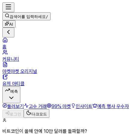
검색어를 입력하세요
/
AI
홈
커뮤니티
마켓마켓 오리지널
유저 아티클
예측
둘러보기
고수 거래
99% 마켓
인사이트
예측 행사 우수자
로그인
다크모드
비트코인이 올해 안에 10만 달러를 돌파할까?