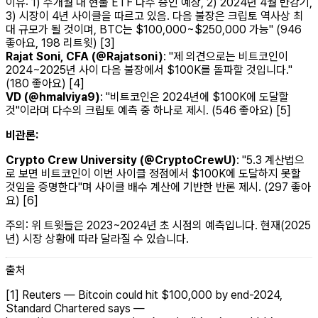
이유: 1) 수개월 내 현물 ETF 다수 승인 예상, 2) 2024년 4월 반감기,
3) 시장이 4년 사이클을 따르고 있음. 다음 불장은 크립토 역사상 최
대 규모가 될 것이며, BTC는 $100,000~$250,000 가능" (946
좋아요, 198 리트윗) [3]
Rajat Soni, CFA (@Rajatsoni)
: "제 의견으로는 비트코인이
2024~2025년 사이 다음 불장에서 $100K를 돌파할 것입니다."
(180 좋아요) [4]
VD (@hmalviya9)
: "비트코인은 2024년에 $100K에 도달할
것"이라며 다수의 크립토 예측 중 하나로 제시. (546 좋아요) [5]
비관론:
Crypto Crew University (@CryptoCrewU)
: "5.3 계산법으
로 보면 비트코인이 이번 사이클 정점에서 $100K에 도달하지 못할
것임을 증명한다"며 사이클 배수 계산에 기반한 반론 제시. (297 좋아
요) [6]
주의: 위 트윗들은 2023~2024년 초 시점의 예측입니다. 현재(2025
년) 시장 상황에 따라 달라질 수 있습니다.
출처
[1] Reuters — Bitcoin could hit $100,000 by end-2024,
Standard Chartered says —