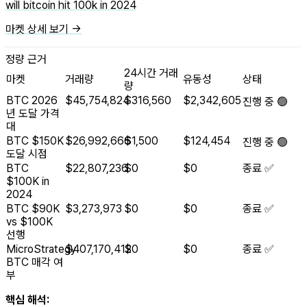
will bitcoin hit 100k in 2024
마켓 상세 보기 →
정량 근거
24시간 거래
마켓
거래량
유동성
상태
량
BTC 2026
$45,754,824
$316,560
$2,342,605
진행 중 🟢
년 도달 가격
대
BTC $150K
$26,992,666
$1,500
$124,454
진행 중 🟢
도달 시점
BTC
$22,807,236
$0
$0
종료 ✅
$100K in
2024
BTC $90K
$3,273,973
$0
$0
종료 ✅
vs $100K
선행
MicroStrategy
$407,170,412
$0
$0
종료 ✅
BTC 매각 여
부
핵심 해석: