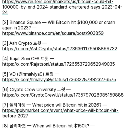
https://www.reuters.com/markets/us/bitcoin-could-hit-
100000-by-end-2024-standard-chartered-says-2023-04-
24
[2] Binance Square — Will Bitcoin hit $100,000 or crash
again in 2023? —
https://www.binance.com/en/square/post/903859
[3] Ash Crypto 트윗 —
https://x.com/AshCrypto/status/1736361176508899732
[4] Rajat Soni CFA 트윗 —
https://x.com/Rajatsoni/status/1726553729652949035
[5] VD (@hmalviya9) 트윗 —
https://x.com/hmalviya9/status/1736322878923276575
[6] Crypto Crew University 트윗 —
https://x.com/CryptoCrewU/status/1735797028985159888
[7] 폴리마켓 — What price will Bitcoin hit in 2026? —
https://polymarket.com/event/what-price-will-bitcoin-hit-
before-2027
[8] 폴리마켓 — When will Bitcoin hit $150k? —