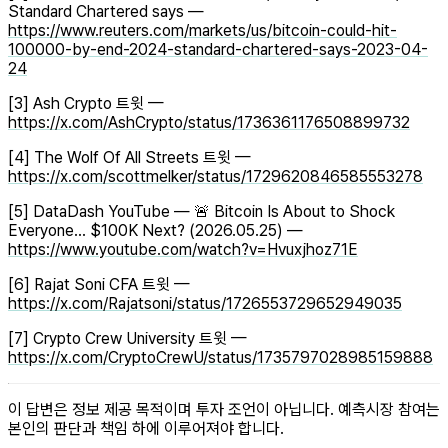
Standard Chartered says —
https://www.reuters.com/markets/us/bitcoin-could-hit-
100000-by-end-2024-standard-chartered-says-2023-04-
24
[3] Ash Crypto 트윗 —
https://x.com/AshCrypto/status/1736361176508899732
[4] The Wolf Of All Streets 트윗 —
https://x.com/scottmelker/status/1729620846585553278
[5] DataDash YouTube — 🚨 Bitcoin Is About to Shock
Everyone… $100K Next? (2026.05.25) —
https://www.youtube.com/watch?v=Hvuxjhoz71E
[6] Rajat Soni CFA 트윗 —
https://x.com/Rajatsoni/status/1726553729652949035
[7] Crypto Crew University 트윗 —
https://x.com/CryptoCrewU/status/1735797028985159888
이 답변은 정보 제공 목적이며 투자 조언이 아닙니다. 예측시장 참여는
본인의 판단과 책임 하에 이루어져야 합니다.