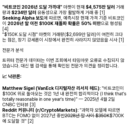
"비트코인 2026년 도달 가격대"
마켓이 현재
$4,575만 달러
거래
량과
$234만 달러
유동성으로 가장 활발하게 거래 중 [1]
Seeking Alpha 보도
에 따르면, 예측시장 현재 가격 기준 비트코인
이
2026년 말 이전 $100K 재돌파 확률은 50% 미만
으로 형성됨
[4]
"$150K 도달 시점" 마켓의 거래량($2,699만 달러)이 여전히 크다
는 점은, 장기 강세론이 시장에서 완전히 사라지지 않았음을 시사 [1]
전문가 분석
트위터 전문가 데이터는 이번 조회에서 타임아웃 오류로 수집되지 않
았습니다. 대신 웹 검색을 통해 확인된 전문가 의견을 정리합니다.
📈 낙관론:
Matthew Sigel (VanEck 디지털자산 리서치 헤드)
:
"비트코인이
$100K 위로 돌아오는 것은 1년 내 완전히 합리적이다 (I think that's
totally reasonable in one year's time)"
— 2025년 4월 2일
CNBC 인터뷰 [3]
Reddit 커뮤니티 (r/CryptoMarkets)
:
"과학자 모델에 따르면
BTC는 FOMO 없이 2027년 중반
2028년 말 사이 $350K
$700K
에 도달할 것"
[2]