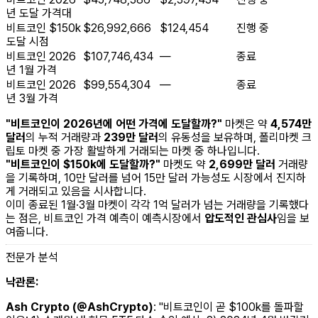
년 도달 가격대
비트코인 $150k
$26,992,666
$124,454
진행 중
도달 시점
비트코인 2026
$107,746,434
—
종료
년 1월 가격
비트코인 2026
$99,554,304
—
종료
년 3월 가격
"비트코인이 2026년에 어떤 가격에 도달할까?"
마켓은 약
4,574만
달러
의 누적 거래량과
239만 달러
의 유동성을 보유하며, 폴리마켓 크
립토 마켓 중 가장 활발하게 거래되는 마켓 중 하나입니다.
"비트코인이 $150k에 도달할까?"
마켓도 약
2,699만 달러
거래량
을 기록하며, 10만 달러를 넘어 15만 달러 가능성도 시장에서 진지하
게 거래되고 있음을 시사합니다.
이미 종료된 1월·3월 마켓이 각각 1억 달러가 넘는 거래량을 기록했다
는 점은, 비트코인 가격 예측이 예측시장에서
압도적인 관심사
임을 보
여줍니다.
전문가 분석
낙관론:
Ash Crypto (@AshCrypto)
: "비트코인이 곧 $100k를 돌파할