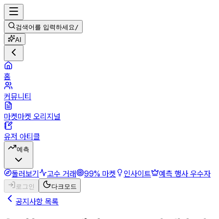
검색어를 입력하세요
/
AI
홈
커뮤니티
마켓마켓 오리지널
유저 아티클
예측
둘러보기
고수 거래
99% 마켓
인사이트
예측 행사 우수자
로그인
다크모드
공지사항 목록