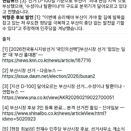
연합뉴스
[3]: 선거 D-100일 기준으로 부산이 "최대 관심 지역"으로
부상했으며, '수성이냐 탈환이냐'의 구도로 분위기가 달아오르고 있다
고 전했습니다.
박형준 후보 발언
[1]: "이번에 승리해야 부산이 가야 할 길에 발목을
잡고 있는 저 무도한 정당을 극복하고 부산의 중단 없는 발전을 기할
수 있다"고 주장하며 민주당을 겨냥했습니다.
출처
[1] [2026전국동시지방선거 '국민의선택']부산시장 선거 '힘있는 일
꾼' 대 '부산 홀대론' —
https://news.knn.co.kr/news/article/187716
[2] 부산시장 선거 - 다음뉴스 —
https://issue.daum.net/election/2026/busan2
[3] [지선 D-100] 달아오르는 부산시장 선거…수성이냐 탈환이냐 -
연합뉴스 —
https://www.yna.co.kr/view/AKR20260219022700051
[4] 부산시장 후보 3인 등록 완료… 본격 선거전 돌입 - 신아일보 —
https://www.shinailbo.co.kr/news/articleView.html?
idxno=5020923
[5] [현장 최보라] 전재수 민주당 부산시장 후보, 선거사무소 개소식