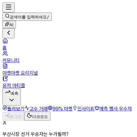
검색어를 입력하세요
/
AI
홈
커뮤니티
마켓마켓 오리지널
유저 아티클
예측
둘러보기
고수 거래
99% 마켓
인사이트
예측 행사 우수자
로그인
다크모드
부산시장 선거 우승자는 누가될까?